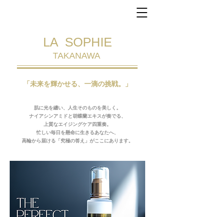
LA SOPHIE
​TAKANAWA
「未来を輝かせる、一滴の挑戦。」
肌に光を纏い、人生そのものを美しく。
ナイアシンアミドと胡蝶蘭エキスが奏でる、
上質なエイジングケア四重奏。
忙しい毎日を懸命に生きるあなたへ、
高輪から届ける「究極の答え」がここにあります。