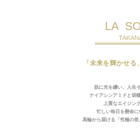
LA SO
​TAKA
「未来を輝かせる
肌に光を纏い、人生
ナイアシンアミドと胡
上質なエイジン
忙しい毎日を懸命に
高輪から届ける「究極の答