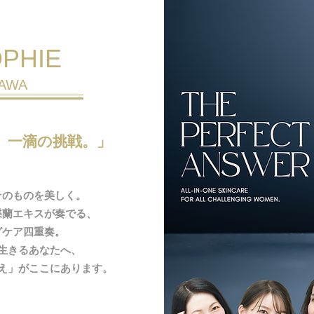
PHIE
NAWA
、一滴の挑戦。」
そのものを美しく。
蝶蘭エキスが奏でる、
グケア四重奏。
生きるあなたへ、
え」がここにあります。